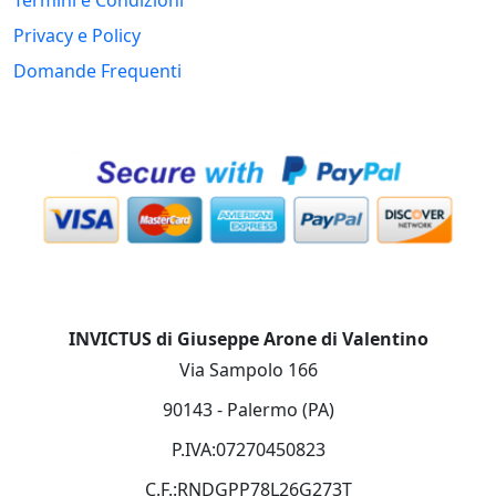
Privacy e Policy
Domande Frequenti
INVICTUS di Giuseppe Arone di Valentino
Via Sampolo 166
90143 - Palermo (PA)
P.IVA:07270450823
C.F.:RNDGPP78L26G273T